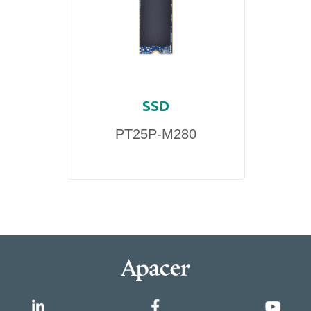
SSD
PT25P-M280
DDR