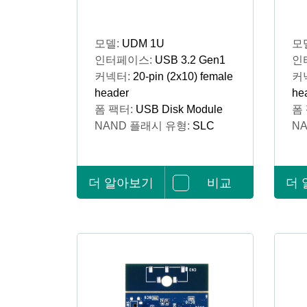
모델:
UDM 1U
모
인터페이스:
USB 3.2 Gen1
인
커넥터:
20-pin (2x10) female
커
header
he
폼 팩터:
USB Disk Module
폼
NAND 플래시 유형:
SLC
N
더 알아보기
비교
더