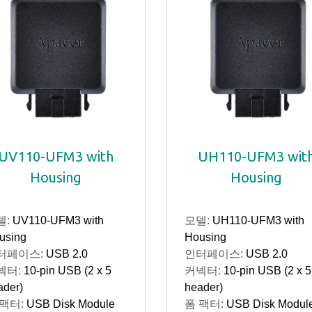
UV110-UFM3 with
UH110-UFM3 wit
Housing
Housing
델:
UV110-UFM3 with
모델:
UH110-UFM3 with
using
Housing
터페이스:
USB 2.0
인터페이스:
USB 2.0
넥터:
10-pin USB (2 x 5
커넥터:
10-pin USB (2 x 5
ader)
header)
 팩터:
USB Disk Module
폼 팩터:
USB Disk Modul