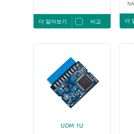
N
더
더 알아보기
비교
UDM 1U