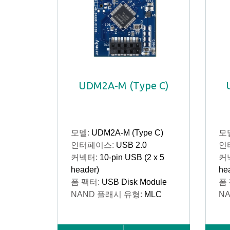
UDM2A-M (Type C)
모델:
UDM2A-M (Type C)
모
인터페이스:
USB 2.0
인
커넥터:
10-pin USB (2 x 5
커
header)
he
폼 팩터:
USB Disk Module
폼
NAND 플래시 유형:
MLC
N