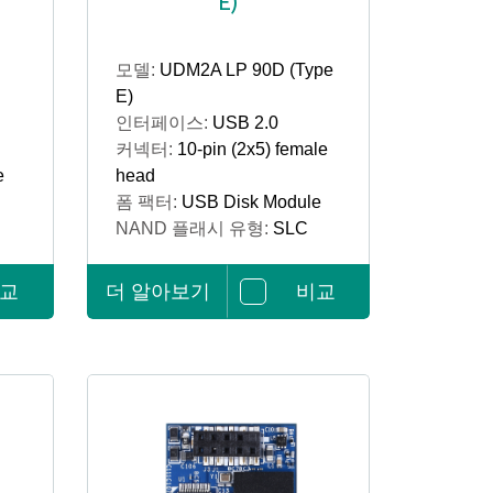
E)
모델:
UDM2A LP 90D (Type
E)
인터페이스:
USB 2.0
커넥터:
10-pin (2x5) female
e
head
폼 팩터:
USB Disk Module
NAND 플래시 유형:
SLC
교
더 알아보기
비교