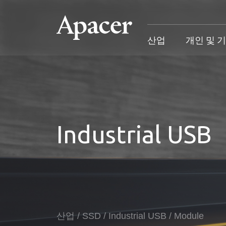
산업
개인 및 
산업
개인 및 기업
Gaming
지원
산업 개요
개인 및 기업 개요
Gaming 개요
산업 솔루
Industrial USB
SSD
개인 제품
Gaming 제품
개인 및 비
DRAM
비즈니스 제품
Gaming
애플리케이션
Blog
고객 서비
성공 사례
산업
/
SSD
/
Industrial USB
/
Module