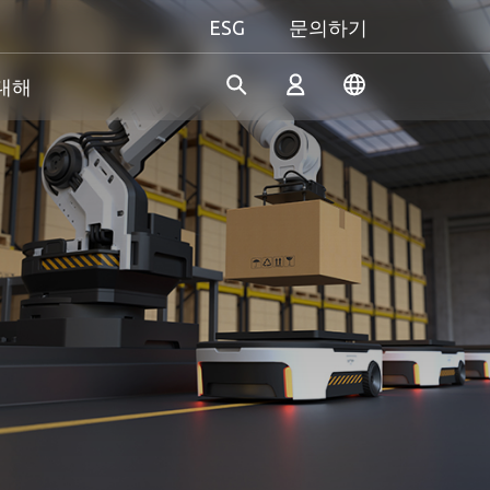
ESG
문의하기
 대해
산업 솔루션
개인 및 비즈니스
Gaming 개요
Apacer은 수년간의 R&D 경험
Apacer는 신뢰할 수 있는 혁신
성능을 극대화하든, 개성을 중
을 바탕으로 산업용 애플리케
적인 제품과 서비스 개발에 전
시하든, Apacer는 게이밍 경험
로그인
이션의 다양한 요구 사항을 충
념하고 있으며, 높은 성능, 높
을 한 차원 높여줄 모든 것을
족하기 위해 지속적으로 혁신
은 안정성, 높은 가치의 메모리
갖추고 있습니다.
적인 SSD 및 DRAM 솔루션을
모듈과 스토리지 장치를 제공
진정한 게이머의 본능을 마음
계정 만들기
개발하고 있습니다.
하여 소비자가 일상 생활에서
껏 펼쳐보세요!
디지털 데이터를 쉽게 기록, 저
장, 공유할 수 있도록 지원합니
다.
더 알아보기
더 알아보기