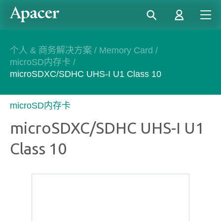
个人 & 商务解决方案
/
Memory Card
/
microSD内存卡
/
microSDXC/SDHC UHS-I U1 Class 10
microSD内存卡
microSDXC/SDHC UHS-I U1
Class 10