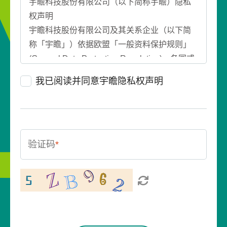
宇瞻科技股份有限公司（以下简称宇瞻）隐私
权声明
宇瞻科技股份有限公司及其关系企业（以下简
称「宇瞻」）依据欧盟「一般资料保护规则」
(General Data Protection Regulation)、各国或
各地区的个人资料保护相关法规及宇瞻隐私权
我已阅读并同意宇瞻隐私权声明
声明（以下简称「本声明」）等规定，搜集、
处理、利用及保护您所提供之个人资料。请务
必详细阅读本声明，当您开始使用宇瞻网站或
服务或以任何方式提供您的个人资料时，宇瞻
验证码
将视为您已了解并同意本声明。除依法律规
*
定、主管机关、司法单位或为保全法律上的请
求、抗辩或为防止诈骗等其他不法行为所必要
之外，宇瞻不会于本声明以外之范围处理或利
用您的个人资料，亦不会对外贩售、交换或出
租您的个人资料。