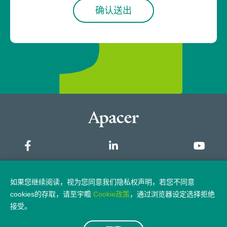
确认送出
资料的搜集、处理、利用
宇瞻不会要求您一定要提供个人资料才能浏览
我们的网页或服务，只有您在使用宇瞻提供之
某些特定服务，如订购、询问、注册会员、订
阅电子报、下载档案或软体、参与讨论或发
言、企业征才、寻求客户服务、提出意见、协
助客户调查或投票、进行产品验证、保固登录
或参加宇瞻所举办之活动时，宇瞻可能才会要
求您提供个人资料作为身分确认、统计分析、
活动进行、产品寄送、资讯传递、提供服务、
联络、通知与关系维护之用。当然，您也有不
提供个人资料之权利，倘若您选择不提供个人
网站地图
如果您继续阅读，视为您同意我们隐私权声明，若您不同意
资料，您将可能失去参与资格或无法获得相关
cookies的存取，请至宇瞻
Cookie政策
，通过浏览器设定选择拒绝
之服务。此外，宇瞻可能从相关合作厂商或媒
隐私权政策
法律声明
接受。
体、业务拜访、参与活动等取得您的个人资