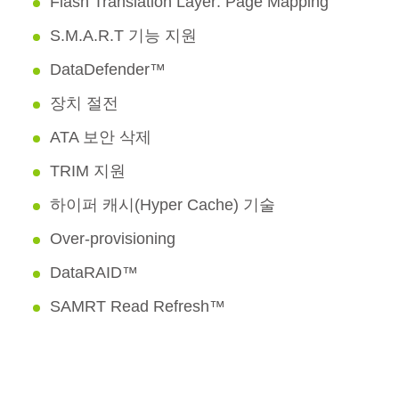
Flash Translation Layer: Page Mapping
S.M.A.R.T 기능 지원
DataDefender™
장치 절전
ATA 보안 삭제
TRIM 지원
하이퍼 캐시(Hyper Cache) 기술
Over-provisioning
DataRAID™
SAMRT Read Refresh™