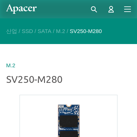
산업
/
SSD
/
SATA
/
M.2
/
SV250-M280
M.2
SV250-M280