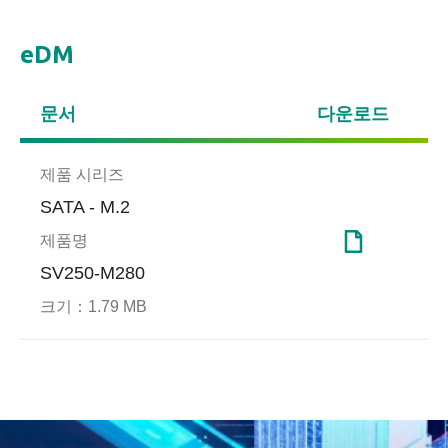
eDM
문서
다운로드
제품 시리즈
SATA - M.2
제품명
SV250-M280
크기：
1.79 MB
End-to-end Data
공장 자동화 성공 사례
Smar
게임
Protection
Apace
Refre
End-to-end Data Protection기
SSD 수명이 늘어나면서 연중
Apa
design
술은 호스트에서 컨트롤러로
무휴 공장 가동
이터 
distu
또는 컨트롤러에서 DRAM이