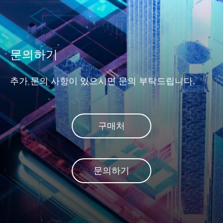
memor
나 NAND FLASH로 데이터가
이동할 때마다 오류 검사가 적
용되도록 보장합니다. 일부 경
우에는 오류 수정도 회로의 일
문의하기
부가 됩니다.
추가 문의 사항이 있으시면 문의 부탁드립니다.
구매처
문의하기