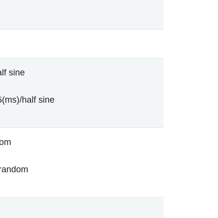
lf sine
(ms)/half sine
dom
/random