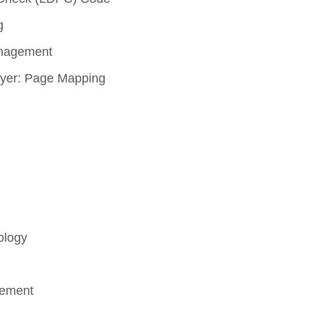
g
anagement
더 알아보기
ayer: Page Mapping
ology
ement