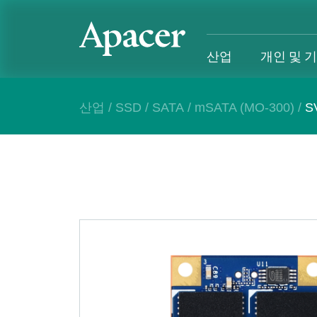
산업
개인 및 
산업
/
SSD
/
SATA
/
mSATA (MO-300)
/
S
산업
개인 및 기업
Gaming
지원
산업 개요
개인 및 기업 개요
Gaming 개요
산업 솔루
SSD
개인 제품
Gaming 제품
개인 및 비
DRAM
비즈니스 제품
Gaming
애플리케이션
Blog
고객 서비
성공 사례