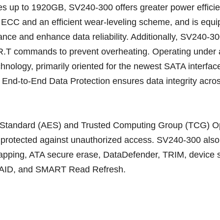
es up to 1920GB, SV240-300 offers greater power effici
 ECC and an efficient wear-leveling scheme, and is equ
 and enhance data reliability. Additionally, SV240-300 
R.T commands to prevent overheating. Operating under 
hnology, primarily oriented for the newest SATA interface
, End-to-End Data Protection ensures data integrity acros
n Standard (AES) and Trusted Computing Group (TCG) Opa
 is protected against unauthorized access. SV240-300 al
pping, ATA secure erase, DataDefender, TRIM, device s
RAID, and SMART Read Refresh.