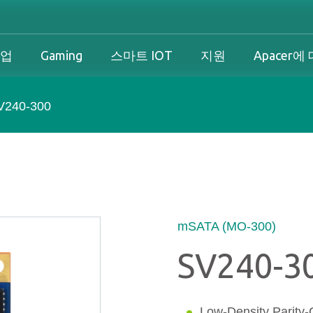
기업
Gaming
스마트 IOT
지원
Apacer에
V240-300
산업 개요
개인 및 기업 개요
Gaming 개요
산업 솔루션
션
산업 개요
개인 및 기업 개요
Gaming 개요
보증
즈니스 솔루션
다운로드
PCN & EOL 정책
mSATA (MO-300)
SV240-3
스
Low-Density Parity