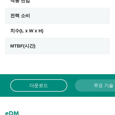
작동 전압
전력 소비
치수(L x W x H)
MTBF(시간)
다운로드
주요 기술
eDM