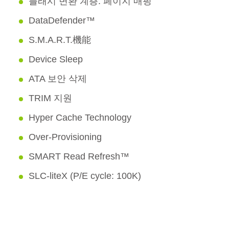
플래시 변환 계층: 페이지 매핑
DataDefender™
S.M.A.R.T.機能
Device Sleep
ATA 보안 삭제
TRIM 지원
Hyper Cache Technology
Over-Provisioning
SMART Read Refresh™
SLC-liteX (P/E cycle: 100K)