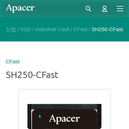
산업
/
SSD
/
Industrial Card
/
CFast
/
SH250-CFast
CFast
SH250-CFast