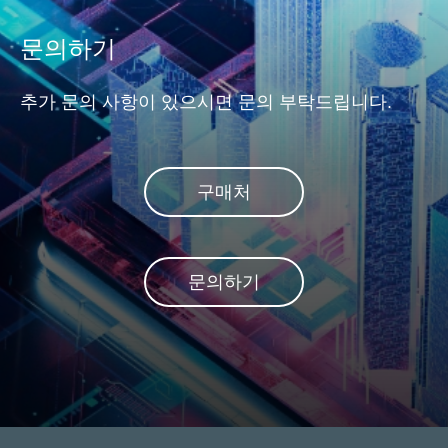
data reliability. Apacer
용되도
addresses this concern with
우에는
문의하기
its innovative DataRAID™
부가 
technology.
추가 문의 사항이 있으시면 문의 부탁드립니다.
구매처
문의하기