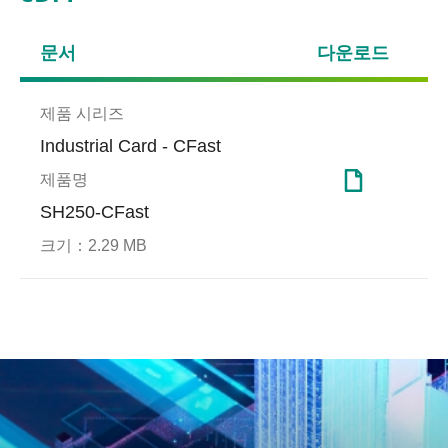
문서
다운로드
제품 시리즈
Industrial Card - CFast
제품명
SH250-CFast
크기：
2.29 MB
DataRAID™
공장 자동화 성공 사례
End-
게임
Prot
With advancements in NAND
Flash memory processes, the
SSD 수명이 늘어나면서 연중
End-t
Apa
number of storage units per
무휴 공장 가동
술은 
이터 
block has significantly
또는 
increased, creating a
나 N
heightened need to safeguard
이동할