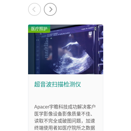
医疗照护
医疗照
超音波扫描检测仪
眼底
Apacer宇瞻科技成功解决客户
在涉
医学影像设备影像质量不佳、
境中
读取不完全或破图问题，加速
性。
终端使用者如医疗院所之数据