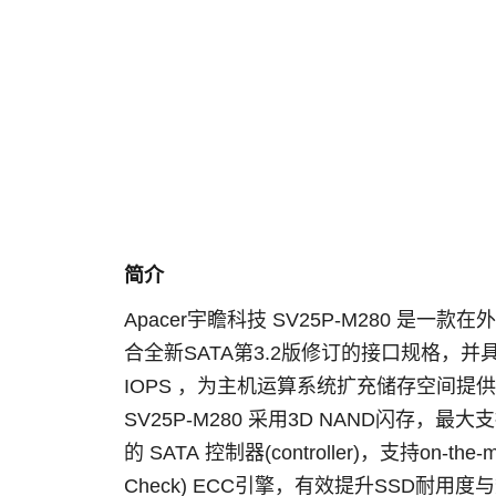
简介
Apacer
宇瞻科技
SV25P-M280
是一款在外
合全新
SATA
第
3.2
版修订的接口规格，并
IOPS
，为主机运算系统扩充储存空间提供
SV25P-M280
采用
3D NAND
闪存，最大支
的
SATA
控制器
(controller)
，支持
on-the-
Check) ECC
引擎，有效提升
SSD
耐用度与