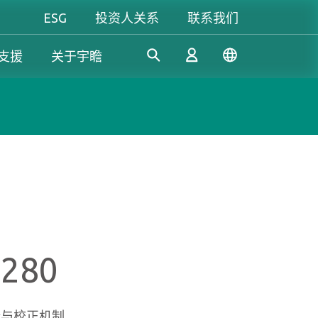
ESG
投资人关系
联系我们
支援
关于宇瞻
工控解決方案
个人 & 商务解决方案
Gaming
凭借多年的研发经验，宇瞻持
我们致力于开发值得信赖的创
无论是追求极致效能，还是讲
续开发创新的工控应用SSD和
新产品和服务，提供高效、高
究个人风格，宇瞻都能满足你
登录
DRAM解决方案，满足工业应
稳定性和高价值的存储模块和
对游戏的所有期待，让你尽情
用多元需求。
存储设备，让消费者可以轻松
释放玩家本色！
记录、存储和分享数字资料。
注册
280
了解更多
了解更多
了解更多
纠错与校正机制