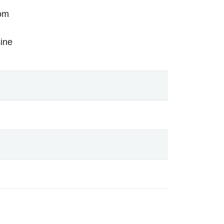
om
ine