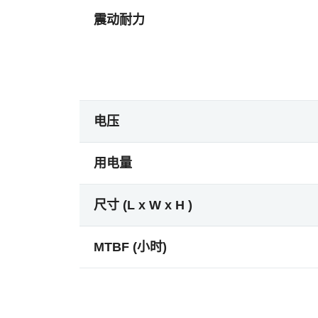
震动耐力
电压
用电量
尺寸 (L x W x H )
MTBF (小时)