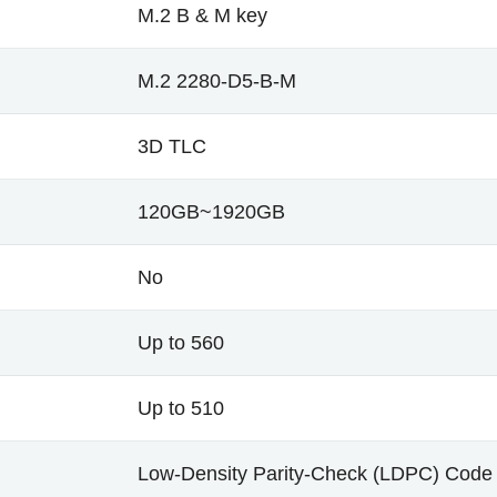
M.2 B & M key
M.2 2280-D5-B-M
3D TLC
120GB~1920GB
No
Up to 560
Up to 510
Low-Density Parity-Check (LDPC) Code