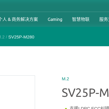
个人 & 商务解决方案
Gaming
智慧物联
服务
.2
/
SV25P-M280
工控解决方案总览
个人 & 商务解决方案总览
Gaming 总览
工控解决方案
案
工控解决方案总览
个人 & 商务解决方案总览
Gaming 总览
保固政策
务解决方案
下载中心
产品变更和停产政策
M.2
SV25P-M
支援LDPC ECC