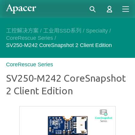
工控解决方案
/
工业用SSD系列
/
Specialty
/
CoreRescue Series
/
SV250-M242 CoreSnapshot 2 Client Edition
CoreRescue Series
SV250-M242 CoreSnapshot
2 Client Edition