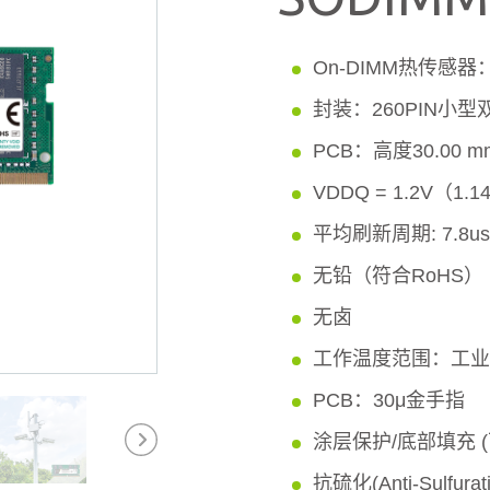
On-DIMM热传感器
封装：260PIN小
PCB：高度30.00 
VDDQ = 1.2V（1.1
平均刷新周期: 7.8us
无铅（符合RoHS）
无卤
工作温度范围：工业级（-
PCB：30μ金手指
涂层保护/底部填充 (
抗硫化(Anti-Sulfura