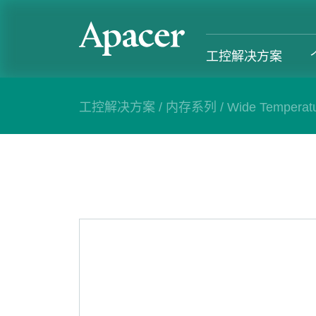
工控解决方案
工控解决方案
/
内存系列
/
Wide Temperat
工控解决方案
个人 & 商务解决方案
Gaming
服务支援
工控解决方案总览
个人 & 商务解决方案总览
Gaming 总览
工控解决方
工业用SSD系列
个人解决方案产品
Gaming 产品
个人 & 商
内存系列
商务解决方案产品
Gaming
产业应用
部落格
售后服务
成功案例