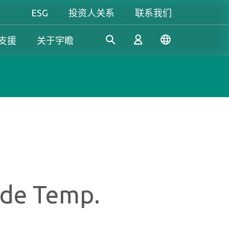
ESG
投资人关系
联系我们
支援
关于宇瞻
工控解決方案
个人 & 商务解决方案
Gaming
凭借多年的研发经验，宇瞻持
我们致力于开发值得信赖的创
无论是追求极致效能，还是讲
续开发创新的工控应用SSD和
新产品和服务，提供高效、高
究个人风格，宇瞻都能满足你
登录
DRAM解决方案，满足工业应
稳定性和高价值的存储模块和
对游戏的所有期待，让你尽情
用多元需求。
存储设备，让消费者可以轻松
释放玩家本色！
记录、存储和分享数字资料。
注册
de Temp.
了解更多
了解更多
了解更多