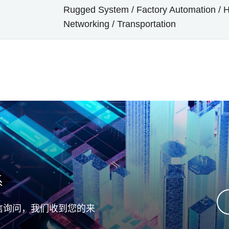
Rugged System / Factory Automation / He
Networking / Transportation
系
信询问，我们收到您的来