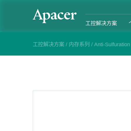
工控解决方案
工控解决方案
/
内存系列
/
Anti-Sulfuration
工控解决方案
个人 & 商务解决方案
Gaming
服务支援
工控解决方案总览
个人 & 商务解决方案总览
Gaming 总览
工控解决方
工业用SSD系列
个人解决方案产品
Gaming 产品
个人 & 商
内存系列
商务解决方案产品
Gaming
产业应用
部落格
售后服务
成功案例