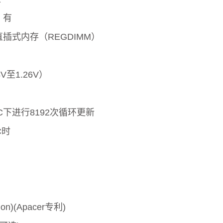
：有
直插式内存（REGDIMM）
4V至1.26V）
5°C下进行8192次循环更新
C时
ion)(Apacer专利)