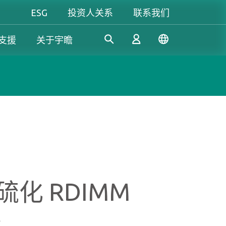
ESG
投资人关系
联系我们
支援
关于宇瞻
工控解決方案
个人 & 商务解决方案
Gaming
凭借多年的研发经验，宇瞻持
我们致力于开发值得信赖的创
无论是追求极致效能，还是讲
续开发创新的工控应用SSD和
新产品和服务，提供高效、高
究个人风格，宇瞻都能满足你
登录
DRAM解决方案，满足工业应
稳定性和高价值的存储模块和
对游戏的所有期待，让你尽情
用多元需求。
存储设备，让消费者可以轻松
释放玩家本色！
记录、存储和分享数字资料。
注册
硫化 RDIMM
了解更多
了解更多
了解更多
正