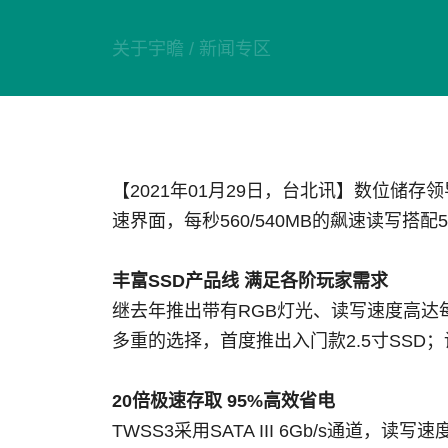
技术
关于宇瞻
/
新闻专区
部落格
【2021年01月29日，台北讯】数位储存领
速界面，每秒560/540MB的飙速读写搭
丰富SSD产品线 满足各阶玩家需求
继去年推出带有RGB灯光、读写速度高达每秒3,40
多重的选择，首度推出入门款2.5寸SSD
20倍极速存取 95%高效省电
TWSS3采用SATA III 6Gb/s通