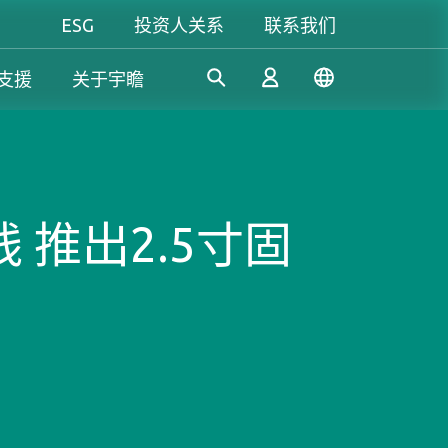
ESG
投资人关系
联系我们
支援
关于宇瞻
工控解決方案
个人 & 商务解决方案
Gaming
凭借多年的研发经验，宇瞻持
我们致力于开发值得信赖的创
无论是追求极致效能，还是讲
 推出2.5寸固
续开发创新的工控应用SSD和
新产品和服务，提供高效、高
究个人风格，宇瞻都能满足你
登录
DRAM解决方案，满足工业应
稳定性和高价值的存储模块和
对游戏的所有期待，让你尽情
用多元需求。
存储设备，让消费者可以轻松
释放玩家本色！
记录、存储和分享数字资料。
注册
了解更多
了解更多
了解更多