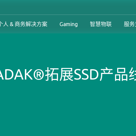
个人 & 商务解决方案
Gaming
智慧物联
服务
工控解决方案总览
个人 & 商务解决方案总览
Gaming 总览
工控解决方案
案
工控解决方案总览
个人 & 商务解决方案总览
Gaming 总览
保固政策
DAK®拓展SSD产品线
务解决方案
下载中心
产品变更和停产政策