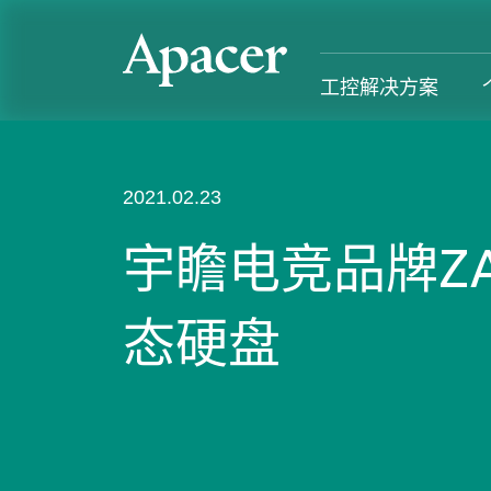
工控解决方案
工控解决方案
个人 & 商务解决方案
Gaming
服务支援
2021.02.23
工控解决方案总览
个人 & 商务解决方案总览
Gaming 总览
工控解决方
宇瞻电竞品牌ZA
工业用SSD系列
个人解决方案产品
Gaming 产品
个人 & 商
态硬盘
内存系列
商务解决方案产品
Gaming
产业应用
部落格
售后服务
成功案例