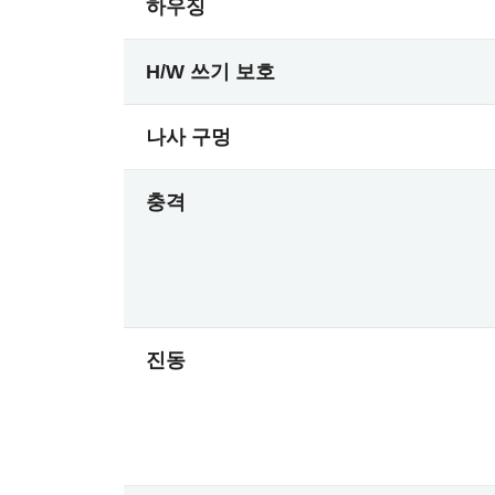
하우징
H/W 쓰기 보호
나사 구멍
충격
진동