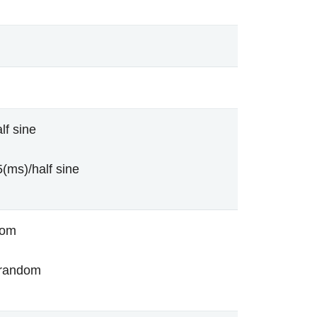
lf sine
(ms)/half sine
dom
/random