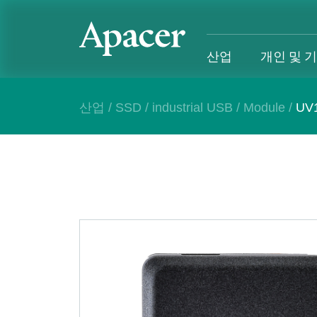
산업
개인 및 
산업
/
SSD
/
industrial USB
/
Module
/
UV1
산업
개인 및 기업
Gaming
지원
산업 개요
개인 및 기업 개요
Gaming 개요
산업 솔루
SSD
개인 제품
Gaming 제품
개인 및 비
DRAM
비즈니스 제품
Gaming
애플리케이션
Blog
고객 서비
성공 사례