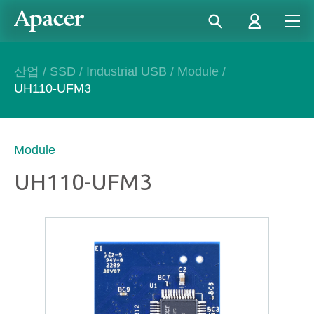
산업
/
SSD
/
Industrial USB
/
Module
/
UH110-UFM3
Module
UH110-UFM3