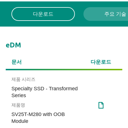
다운로드
주요 기술
eDM
문서
다운로드
제품 시리즈
Specialty SSD - Transformed
Series
제품명
SV25T-M280 with OOB
DataRAID™
공장 자동화 성공 사례
End-
게임
Module