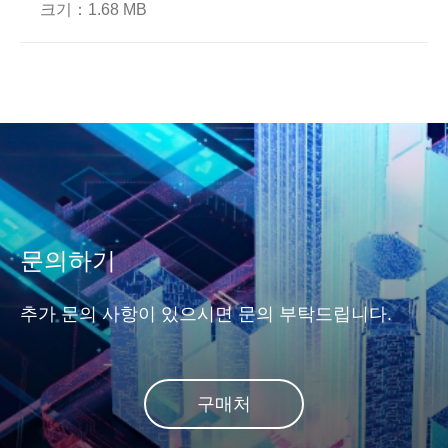
Prot
크기：
1.68 MB
With advancements in NAND
Flash memory processes, the
SSD 수명이 늘어나면서 연중
End-t
Apa
number of storage units per
무휴 공장 가동
술은 
이터 
block has significantly
또는 
increased, creating a
나 N
heightened need to safeguard
이동할
data reliability. Apacer
용되도
addresses this concern with
우에는
its innovative DataRAID™
부가 
technology.
문의하기
추가 문의 사항이 있으시면 문의 부탁드립니다.
구매처