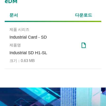
eDM
문서
다운로드
제품 시리즈
Industrial Card - SD
제품명
Industrial SD H1-SL
크기：
0.63 MB
Page Mapping
게임
SLC-l
건강
Page mapping은 고급 플래시
SLC-
관리 기술이며 임의 접속 속도
시 유
Apacer의 보안 솔루션으로 데
보안,
를 높이고 SSD 수명을 향상시
맞추는
이터 보호
키고 블록 지우기 주파수를 줄
술로 
이며 최적화된 성능을 달성하
는 산
기 위한 산업 응용 프로그램에
적인 