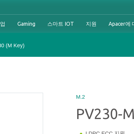
기업
Gaming
스마트 IOT
지원
Apacer에
0 (M Key)
산업 개요
개인 및 기업 개요
Gaming 개요
산업 솔루션
션
산업 개요
개인 및 기업 개요
Gaming 개요
보증
즈니스 솔루션
다운로드
PCN & EOL 정책
M.2
PV230-M
스
LDPC ECC 지원