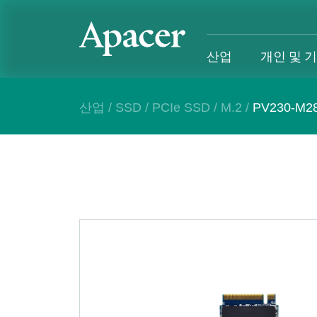
산업
개인 및 
산업
/
SSD
/
PCIe SSD
/
M.2
/
PV230-M28
산업
개인 및 기업
Gaming
지원
산업 개요
개인 및 기업 개요
Gaming 개요
산업 솔루
SSD
개인 제품
Gaming 제품
개인 및 비
DRAM
비즈니스 제품
Gaming
애플리케이션
Blog
고객 서비
성공 사례