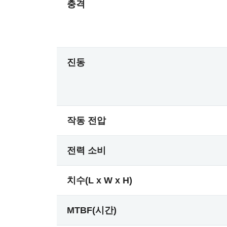
충격
진동
작동 전압
전력 소비
치수(L x W x H)
MTBF(시간)