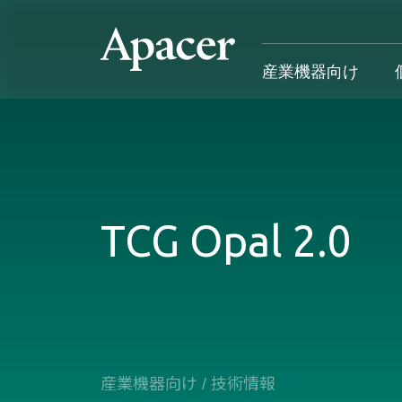
産業機器向け
産業機器向け
個人向け&法人向け
Gaming
サポート
産業用製品概要
個人向け&法人向け製品概要
Gaming製品概要
産業機器向
TCG Opal 2.0
SSD
個人向け
Gaming Product
個人向け&
DRAM
法人向け
Gaming
応用デバイス
Blog
カスタマー
導入事例
産業機器向け
/
技術情報