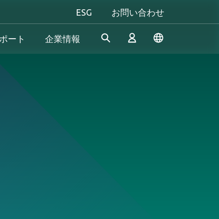
ESG
お問い合わせ
ポート
企業情報
産業機器向け
個人向け&法人向け
Gaming
Apacerは、長年の研究開発経
当社は、信頼性の高い革新的
究極のパフォーマンスを追い
験を活かし、産業用アプリケ
な製品/サービスの開発に専念
求める方も、自分だけのスタ
ログイン
ーションの多様なニーズを満
し、高性能、高安定性、高付
イルにこだわる方も──
たす革新的なSSD/DRAMソリ
加価値のメモリモジュールと
Apacer（アペイサー）は、あ
& 生産終了
ューションを開発し続けてお
ストレージデバイスを提供す
なたのすべてのゲーム体験に
新規会員登録
ります。
ることで、消費者が日常生活
応え、プレイヤーとしての真
でデジタルデータを簡単に記
の力を発揮します！
録、保存、共有できるように
サポートしています。
もっと見る