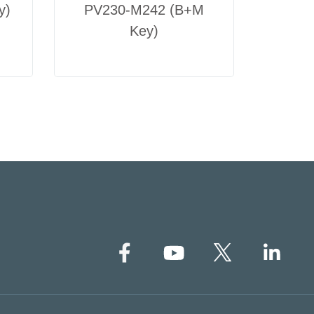
y)
PV230-M242 (B+M
P
Key)
Comme
T