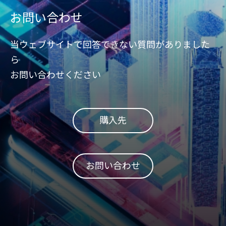
addresses this concern with
によ
お問い合わせ
its innovative DataRAID™
の機
technology.
当ウェブサイトで回答できない質問がありました
ら
お問い合わせください
購入先
お問い合わせ