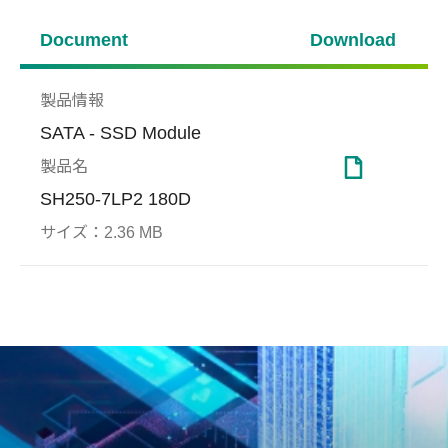
Document
Download
製品情報
SATA - SSD Module
製品名
SH250-7LP2 180D
サイズ：
2.36 MB
DataRAID™
工場の自動化
End-
ギャ
Prot
With advancements in NAND
Flash memory processes, the
リモートデバイス管理の最先
本テ
当社
number of storage units per
端
トか
ョン
block has significantly
コント
保護
increased, creating a
NAN
heightened need to safeguard
移動
data reliability. Apacer
の実