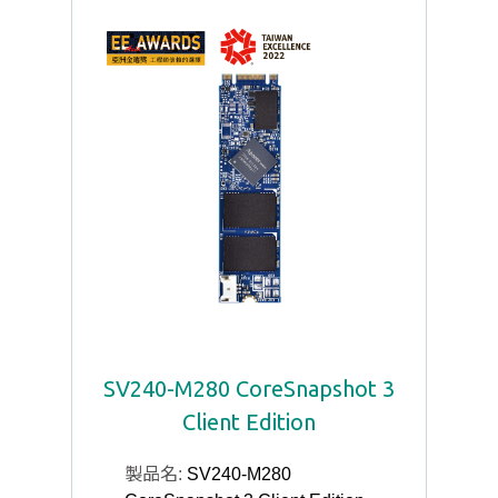
SV240-M280 CoreSnapshot 3
Client Edition
製品名:
SV240-M280