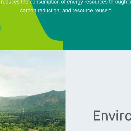
d reduces the consumption of energy resources through p
carbon reduction, and resource reuse."
Envir