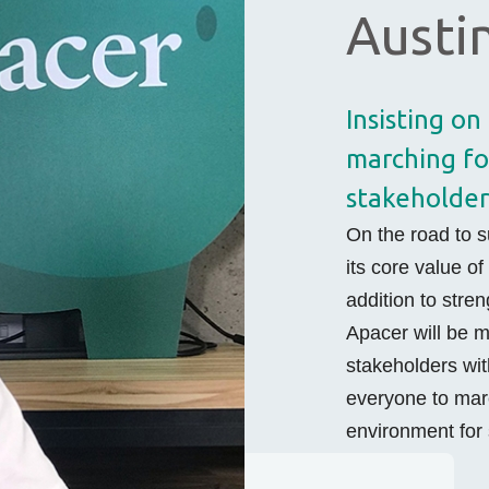
Austi
Insisting o
marching fo
stakeholder
On the road to s
its core value of
addition to stre
Apacer will be m
stakeholders wit
everyone to marc
environment for