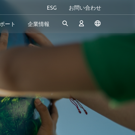
ESG
お問い合わせ
ポート
企業情報
産業機器向け
個人向け&法人向け
Gaming
Apacerは、長年の研究開発経
当社は、信頼性の高い革新的
究極のパフォーマンスを追い
験を活かし、産業用アプリケ
な製品/サービスの開発に専念
求める方も、自分だけのスタ
ログイン
ーションの多様なニーズを満
し、高性能、高安定性、高付
イルにこだわる方も──
たす革新的なSSD/DRAMソリ
加価値のメモリモジュールと
Apacer（アペイサー）は、あ
& 生産終了
ューションを開発し続けてお
ストレージデバイスを提供す
なたのすべてのゲーム体験に
新規会員登録
ります。
ることで、消費者が日常生活
応え、プレイヤーとしての真
でデジタルデータを簡単に記
の力を発揮します！
録、保存、共有できるように
サポートしています。
もっと見る