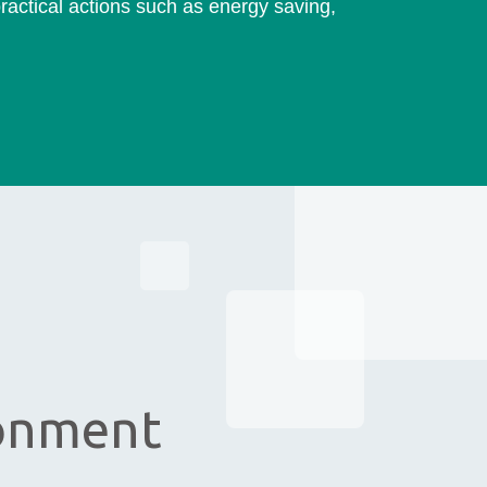
ractical actions such as energy saving,
onment