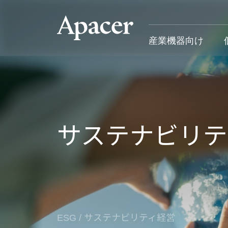
産業機器向け
産業機器向け
個人向け&法人向け
Gaming
サポート
産業用製品概要
個人向け&法人向け製品概要
Gaming製品概要
産業機器向
サステナビリテ
SSD
個人向け
Gaming Product
個人向け&
DRAM
法人向け
Gaming
応用デバイス
Blog
カスタマー
導入事例
ESG
/
サステナビリティ経営