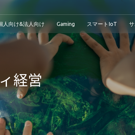
個人向け&法人向け
Gaming
スマートIoT
サ
産業用製品概要
個人向け&法人向け製品概要
Gaming製品概要
産業機器向け
け
産業用製品概要
個人向け&法人向け製品概要
Gaming製品概要
保証規定
ィ経営
法人向け
ダウンロード
製品/プロセス変更通知 
方針
サービス