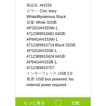
製品名:
AH333
カラー:
Chic Ivory
White/Mysterious Black
容量:
White 32GB:
AP32GAH333W-1,
4712389910462 64GB:
AP64GAH333W-1,
4712389910714 Black 32GB:
AP32GAH333B-1,
4712389910424 64GB:
AP64GAH333B-1,
4712389910707
インターフェース:
USB 2.0
電源:
USB bus powered; No
external power required
もっと見る
比較