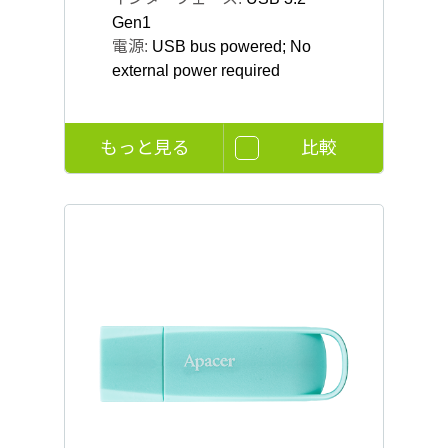
Gen1
電源:
USB bus powered; No
external power required
もっと見る
比較