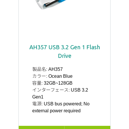
AH357 USB 3.2 Gen 1 Flash
Drive
製品名:
AH357
カラー:
Ocean Blue
容量:
32GB~128GB
インターフェース:
USB 3.2
Gen1
電源:
USB bus powered; No
external power required