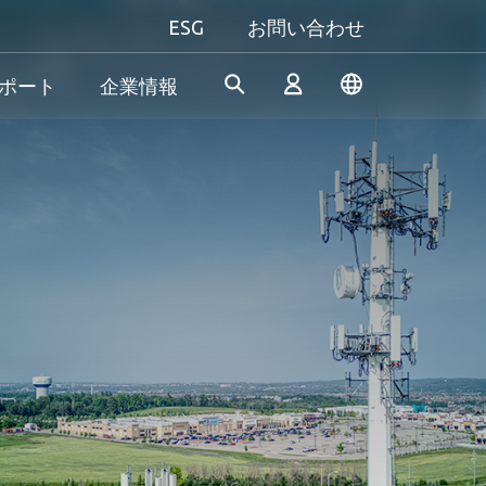
ESG
お問い合わせ
ポート
企業情報
産業機器向け
個人向け&法人向け
Gaming
Apacerは、長年の研究開発経
当社は、信頼性の高い革新的
究極のパフォーマンスを追い
験を活かし、産業用アプリケ
な製品/サービスの開発に専念
求める方も、自分だけのスタ
ログイン
ーションの多様なニーズを満
し、高性能、高安定性、高付
イルにこだわる方も──
たす革新的なSSD/DRAMソリ
加価値のメモリモジュールと
Apacer（アペイサー）は、あ
& 生産終了
ューションを開発し続けてお
ストレージデバイスを提供す
なたのすべてのゲーム体験に
新規会員登録
ります。
ることで、消費者が日常生活
応え、プレイヤーとしての真
でデジタルデータを簡単に記
の力を発揮します！
録、保存、共有できるように
サポートしています。
もっと見る