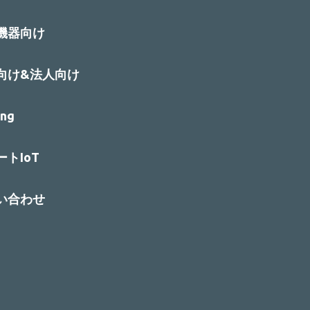
機器向け
向け&法人向け
ng
トIoT
い合わせ