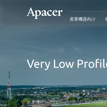
産業機器向け
産業機器向け
個人向け&法人向け
Gaming
サポート
産業用製品概要
個人向け&法人向け製品概要
Gaming製品概要
産業機器向
Very Low Profil
SSD
個人向け
Gaming Product
個人向け&
DRAM
法人向け
Gaming
応用デバイス
Blog
カスタマー
導入事例
産業機器向け
/
DRAM
/
Very Low Profile
/