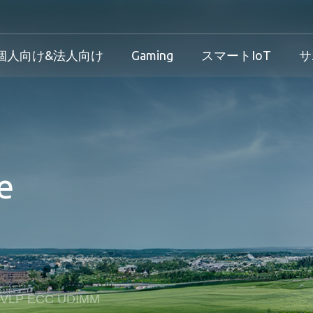
個人向け&法人向け
Gaming
スマートIoT
サ
産業用製品概要
個人向け&法人向け製品概要
Gaming製品概要
産業機器向け
け
産業用製品概要
個人向け&法人向け製品概要
Gaming製品概要
保証規定
e
法人向け
ダウンロード
製品/プロセス変更通知 
方針
サービス
VLP ECC UDIMM