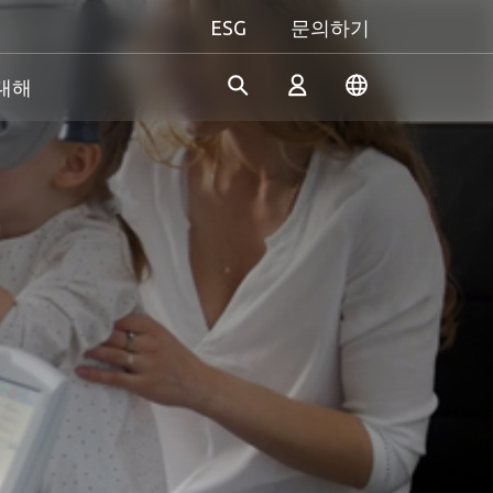
ESG
문의하기
 대해
산업 솔루션
개인 및 비즈니스
Gaming 개요
Apacer은 수년간의 R&D 경험
Apacer는 신뢰할 수 있는 혁신
성능을 극대화하든, 개성을 중
을 바탕으로 산업용 애플리케
적인 제품과 서비스 개발에 전
시하든, Apacer는 게이밍 경험
로그인
이션의 다양한 요구 사항을 충
념하고 있으며, 높은 성능, 높
을 한 차원 높여줄 모든 것을
족하기 위해 지속적으로 혁신
은 안정성, 높은 가치의 메모리
갖추고 있습니다.
적인 SSD 및 DRAM 솔루션을
모듈과 스토리지 장치를 제공
진정한 게이머의 본능을 마음
계정 만들기
개발하고 있습니다.
하여 소비자가 일상 생활에서
껏 펼쳐보세요!
디지털 데이터를 쉽게 기록, 저
장, 공유할 수 있도록 지원합니
다.
더 알아보기
더 알아보기