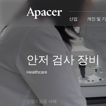
산업
개인 및 
산업
개인 및 기업
Gaming
지원
산업 개요
개인 및 기업 개요
Gaming 개요
산업 솔루
안저 검사 장비
SSD
개인 제품
Gaming 제품
개인 및 비
Healthcare
DRAM
비즈니스 제품
Gaming
애플리케이션
Blog
고객 서비
성공 사례
산업
/
성공 사례