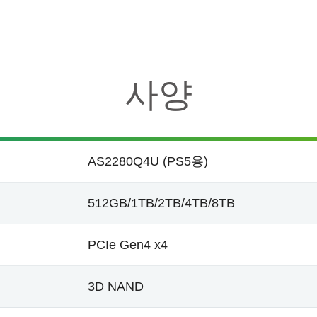
사양
AS2280Q4U (PS5용)
512GB/1TB/2TB/4TB/8TB
PCIe Gen4 x4
3D NAND