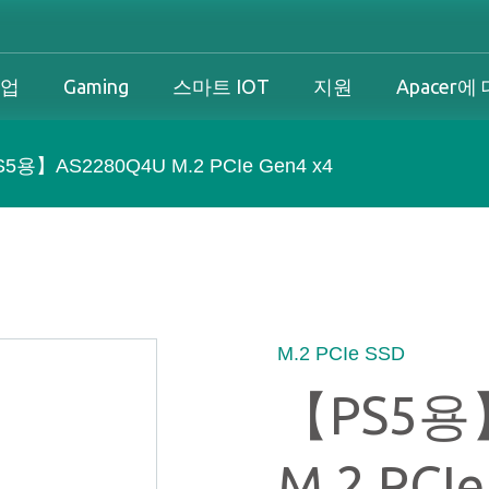
기업
Gaming
스마트 IOT
지원
Apacer에
5용】AS2280Q4U M.2 PCIe Gen4 x4
산업 개요
개인 및 기업 개요
Gaming 개요
산업 솔루션
션
산업 개요
개인 및 기업 개요
Gaming 개요
보증
즈니스 솔루션
다운로드
PCN & EOL 정책
M.2 PCIe SSD
【PS5용
스
M.2 PCIe