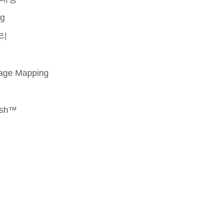
ng
관리
더 알아보기
e Mapping
esh™