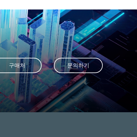
강 및
지표
계하
 시
 활
이브
하
임이
 역
구매처
문의하기