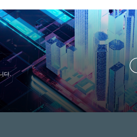
ge mapping은 고급 플래시
S.M.A.R.T.는 드라이브 건
 기술이며 임의 접속 속도
잠재적인 디스크 문제의 
, 안전 및 신뢰성
지능형 운송 시스템과 연
높이고 SSD 수명을 향상시
를 제공하는 자체 모니터링
여 IoV(Internet of Vehicle)
 블록 지우기 주파수를 줄
스템입니다. 중요한 드라
용
 최적화된 성능을 달성하
정보를 모니터링하고 표시
위한 산업 응용 프로그램에
여 예정되지 않은 다운 타
상적인 솔루션으로 간주될
발생하면 사용자에게 경고
있습니다.
할을 합니다.
니다.