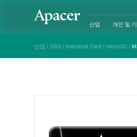
산업
개인 및 
산업
/
SSD
/
Industrial Card
/
microSD
/
M
산업
개인 및 기업
Gaming
지원
산업 개요
개인 및 기업 개요
Gaming 개요
산업 솔루
SSD
개인 제품
Gaming 제품
개인 및 비
DRAM
비즈니스 제품
Gaming
애플리케이션
Blog
고객 서비
성공 사례