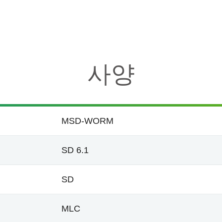
사양
MSD-WORM
SD 6.1
SD
MLC