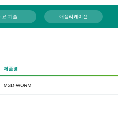
주요 기술
애플리케이션
제품명
MSD-WORM
ge Mapping
강 관리
S.M.A.R.T.
교통