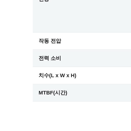
작동 전압
전력 소비
치수(L x W x H)
MTBF(시간)