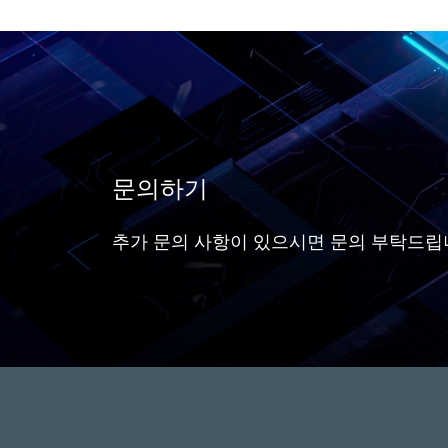
Apacer's Smart Read
Pa
Refresh™ technology is
관리
Apacer의 보안 솔루션으로 데
보안
designed to mitigate read
를 
이터 보호
disturbances in NAND Flash
키고
memory.
이며
기 
이
문의하기
수 
추가 문의 사항이 있으시면 문의 부탁드립