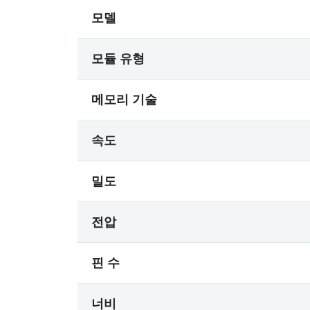
모델
모듈 유형
메모리 기술
속도
밀도
전압
핀 수
너비