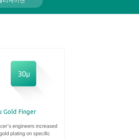
플리케이션
µ Gold Finger
장 자동화 성공 사례
건강 관리
cer’s engineers increased
gold plating on specific