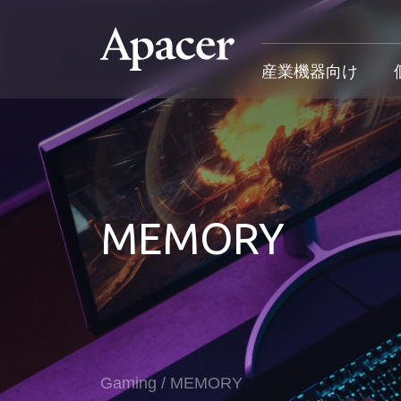
産業機器向け
産業機器向け
個人向け&法人向け
Gaming
サポート
産業用製品概要
個人向け&法人向け製品概要
Gaming製品概要
産業機器向
MEMORY
SSD
個人向け
Gaming Product
個人向け&
DRAM
法人向け
Gaming
応用デバイス
Blog
カスタマー
導入事例
Gaming
/
MEMORY