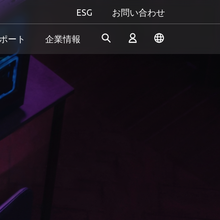
ESG
お問い合わせ
ポート
企業情報
産業機器向け
個人向け&法人向け
Gaming
Apacerは、長年の研究開発経
当社は、信頼性の高い革新的
究極のパフォーマンスを追い
験を活かし、産業用アプリケ
な製品/サービスの開発に専念
求める方も、自分だけのスタ
ログイン
ーションの多様なニーズを満
し、高性能、高安定性、高付
イルにこだわる方も──
たす革新的なSSD/DRAMソリ
加価値のメモリモジュールと
Apacer（アペイサー）は、あ
& 生産終了
ューションを開発し続けてお
ストレージデバイスを提供す
なたのすべてのゲーム体験に
新規会員登録
ります。
ることで、消費者が日常生活
応え、プレイヤーとしての真
でデジタルデータを簡単に記
の力を発揮します！
録、保存、共有できるように
サポートしています。
もっと見る