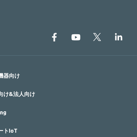
機器向け
向け&法人向け
ng
トIoT