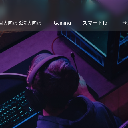
個人向け&法人向け
Gaming
スマートIoT
サ
産業用製品概要
個人向け&法人向け製品概要
Gaming製品概要
産業機器向け
け
産業用製品概要
個人向け&法人向け製品概要
Gaming製品概要
保証規定
法人向け
ダウンロード
製品/プロセス変更通知 
方針
サービス