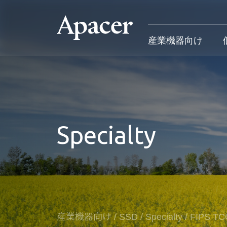
産業機器向け
産業機器向け
個人向け&法人向け
Gaming
サポート
産業用製品概要
個人向け&法人向け製品概要
Gaming製品概要
産業機器向
Specialty
SSD
個人向け
Gaming Product
個人向け&
DRAM
法人向け
Gaming
応用デバイス
Blog
カスタマー
導入事例
産業機器向け
/
SSD
/
Specialty
/
FIPS 