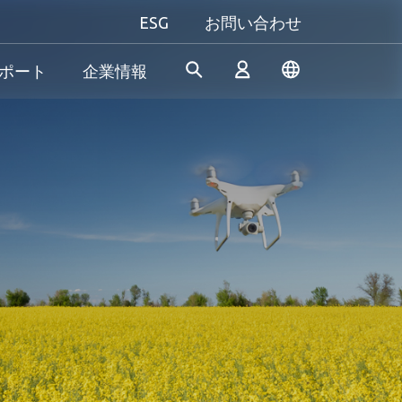
ESG
お問い合わせ
ポート
企業情報
産業機器向け
個人向け&法人向け
Gaming
Apacerは、長年の研究開発経
当社は、信頼性の高い革新的
究極のパフォーマンスを追い
験を活かし、産業用アプリケ
な製品/サービスの開発に専念
求める方も、自分だけのスタ
ログイン
ーションの多様なニーズを満
し、高性能、高安定性、高付
イルにこだわる方も──
たす革新的なSSD/DRAMソリ
加価値のメモリモジュールと
Apacer（アペイサー）は、あ
& 生産終了
ューションを開発し続けてお
ストレージデバイスを提供す
なたのすべてのゲーム体験に
新規会員登録
ります。
ることで、消費者が日常生活
応え、プレイヤーとしての真
でデジタルデータを簡単に記
の力を発揮します！
録、保存、共有できるように
サポートしています。
もっと見る