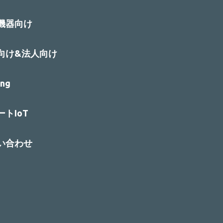
機器向け
向け&法人向け
ng
トIoT
い合わせ