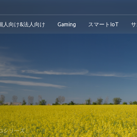
個人向け&法人向け
Gaming
スマートIoT
サ
産業用製品概要
個人向け&法人向け製品概要
Gaming製品概要
産業機器向け
け
産業用製品概要
個人向け&法人向け製品概要
Gaming製品概要
保証規定
法人向け
ダウンロード
製品/プロセス変更通知 
方針
サービス
TCGシリーズ