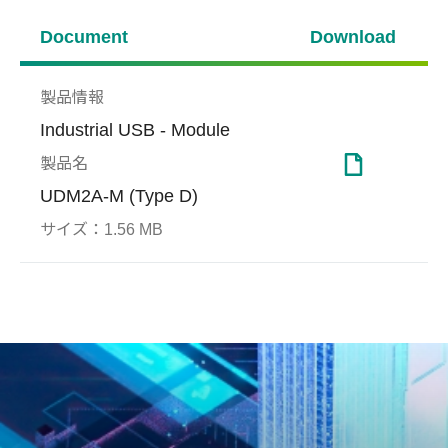
Document
Download
製品情報
Industrial USB - Module
製品名
UDM2A-M (Type D)
サイズ：
1.56 MB
S.M.A.R.T.
ヘルスケア
Wide
サー
ング
S.M.A.R.T.ユーティリティ
Apa
が、ユーザーがSSDのステー
+85
セキュリティ、セーフティお
限界
タス情報を取得し潜在的な障
での
よび信頼性
害を予測することが可能のツ
め、
ールです。S.M.A.R.T.ツール
して
経由でクリティカルなドライ
ブ情報を監視/表示すること