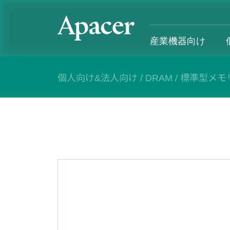
産業機器向け
個人向け&法人向け
/
DRAM
/
標準型メモ
産業機器向け
個人向け&法人向け
Gaming
サポート
産業用製品概要
個人向け&法人向け製品概要
Gaming製品概要
産業機器向
SSD
個人向け
Gaming Product
個人向け&
DRAM
法人向け
Gaming
応用デバイス
Blog
カスタマー
導入事例