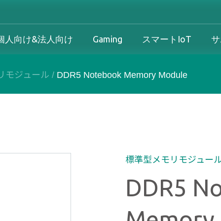
個人向け&法人向け
Gaming
スマートIoT
サ
リモジュール
/
DDR5 Notebook Memory Module
産業用製品概要
個人向け&法人向け製品概要
Gaming製品概要
産業機器向け
け
産業用製品概要
個人向け&法人向け製品概要
Gaming製品概要
保証規定
法人向け
ダウンロード
製品/プロセス変更通知 
標準型メモリモジュー
方針
DDR5 No
サービス
Memory 