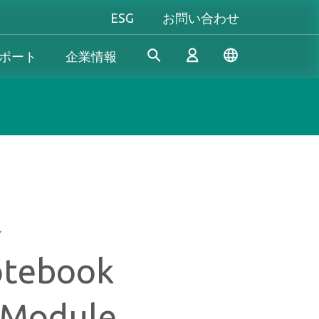
ESG
お問い合わせ
ポート
企業情報
産業機器向け
個人向け&法人向け
Gaming
Apacerは、長年の研究開発経
当社は、信頼性の高い革新的
究極のパフォーマンスを追い
験を活かし、産業用アプリケ
な製品/サービスの開発に専念
求める方も、自分だけのスタ
ログイン
ーションの多様なニーズを満
し、高性能、高安定性、高付
イルにこだわる方も──
たす革新的なSSD/DRAMソリ
加価値のメモリモジュールと
Apacer（アペイサー）は、あ
& 生産終了
ル
ューションを開発し続けてお
ストレージデバイスを提供す
なたのすべてのゲーム体験に
新規会員登録
ります。
ることで、消費者が日常生活
応え、プレイヤーとしての真
tebook
でデジタルデータを簡単に記
の力を発揮します！
録、保存、共有できるように
Module
サポートしています。
もっと見る