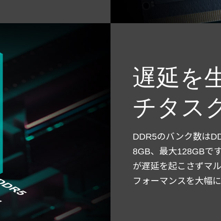
遅延を
チタス
DDR5のバンク数は
8GB、最大128G
が遅延を起こさずマ
フォーマンスを大幅に