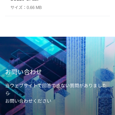
サイズ：
0.66 MB
Page Mapping
堅牢なシステム
SLC-l
ギャ
ページマッピングはランダム
Apac
アクセス速度の向上および、
テク
Extremely Rugged Design
当社
ブロック消去回数の低減によ
シュ
and Incomparable Reliability
ョン
りSSD寿命の改善/最適化可能
の間
保護
になる4Kベースのファームウ
バラ
ェアテクノロジーです。
ョン
はイ
ーシ
お問い合わせ
ュー
当ウェブサイトで回答できない質問がありました
ら
お問い合わせください