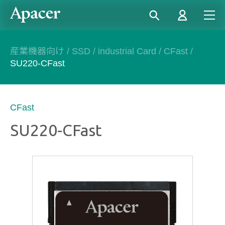
産業機器向け
/
SSD
/
industrial Card
/
CFast
/
SU220-CFast
CFast
SU220-CFast