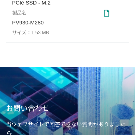
PCIe SSD - M.2
製品名
PV930-M280
サイズ：
1.53 MB
End-to-end Data
ギャンブルゲーム
Smar
ヘル
Protection
Apace
Refre
本テクノロジーにより、ホス
当社セキュリティソリューシ
セキ
design
トからコントローラ、または
ョンによって貴方のデータを
よび
distu
コントローラからDRAMや
保護
memor
NANDフラッシュにデータが
移動すると、エラーチェック
の実行が確保されます。場合
によっては、エラー修正もそ
お問い合わせ
の機能の一部になります。
当ウェブサイトで回答できない質問がありました
ら