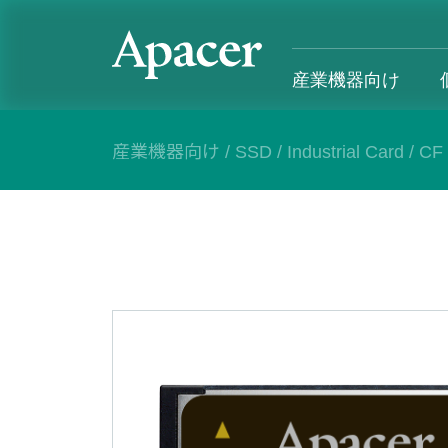
産業機器向け
産業機器向け
/
SSD
/
Industrial Card
/
CF
産業機器向け
個人向け&法人向け
Gaming
サポート
産業用製品概要
個人向け&法人向け製品概要
Gaming製品概要
産業機器向
SSD
個人向け
Gaming Product
個人向け&
DRAM
法人向け
Gaming
応用デバイス
Blog
カスタマー
導入事例