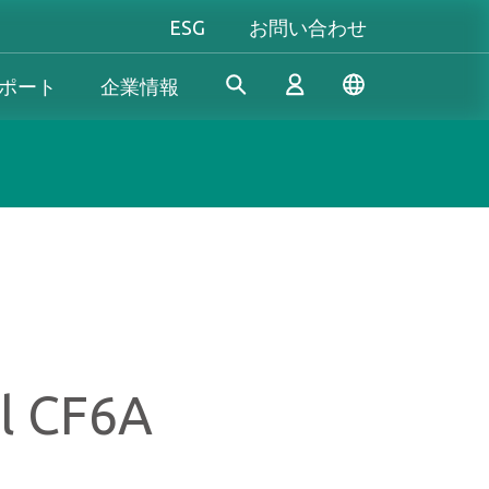
ESG
お問い合わせ
ポート
企業情報
産業機器向け
個人向け&法人向け
Gaming
Apacerは、長年の研究開発経
当社は、信頼性の高い革新的
究極のパフォーマンスを追い
験を活かし、産業用アプリケ
な製品/サービスの開発に専念
求める方も、自分だけのスタ
ログイン
ーションの多様なニーズを満
し、高性能、高安定性、高付
イルにこだわる方も──
たす革新的なSSD/DRAMソリ
加価値のメモリモジュールと
Apacer（アペイサー）は、あ
& 生産終了
ューションを開発し続けてお
ストレージデバイスを提供す
なたのすべてのゲーム体験に
新規会員登録
ります。
ることで、消費者が日常生活
応え、プレイヤーとしての真
al CF6A
でデジタルデータを簡単に記
の力を発揮します！
録、保存、共有できるように
サポートしています。
もっと見る