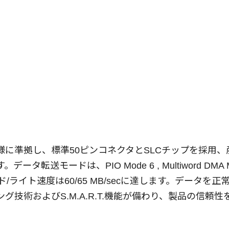
 6.0仕様に準拠し、標準50ピンコネクタとSLCチップを
送モードは、PIO Mode 6 , Multiword DMA Mode 4
ード/ライト速度は60/65 MB/secに達します。データを
グ技術およびS.M.A.R.T.機能が備わり、製品の信頼