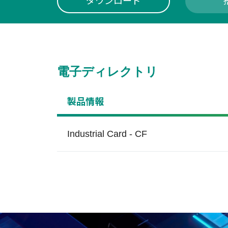
ダウンロード
電子ディレクトリ
製品情報
Industrial Card - CF
S.M.A.R.T.
ギャンブルゲーム
Wr
ヘ
S.M.A.R.T.ユーティリティ
Apac
が、ユーザーがSSDのステー
offe
当社セキュリティソリューシ
セ