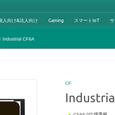
個人向け&法人向け
Gaming
スマートIoT
サ
/
Industrial CF6A
産業用製品概要
個人向け&法人向け製品概要
Gaming製品概要
産業機器向け
け
産業用製品概要
個人向け&法人向け製品概要
Gaming製品概要
保証規定
法人向け
ダウンロード
製品/プロセス変更通知 
CF
方針
Industri
サービス
CFA6.0仕様準拠