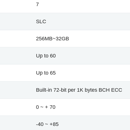
7
SLC
256MB~32GB
Up to 60
Up to 65
Built-in 72-bit per 1K bytes BCH ECC
0 ~ + 70
-40 ~ +85