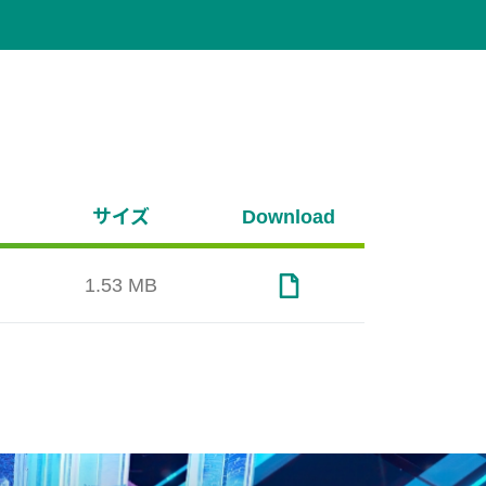
サイズ
Download
1.53 MB
ーキ
車載
から
囲
インテリジェント交通システ