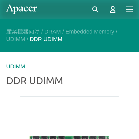
産業機器向け
/
DRAM
/
Embedded Memory
/
UDIMM
/
DDR UDIMM
UDIMM
DDR UDIMM