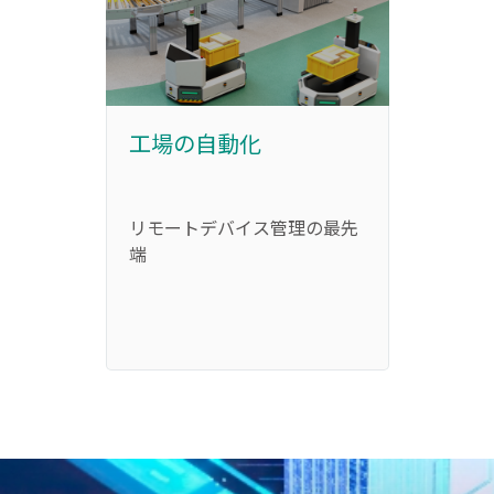
工場の自動化
ギャ
リモートデバイス管理の最先
当社
端
ョン
保護