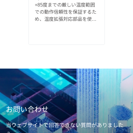
+85度までの厳しい温度範囲
the go
Extremely Rugged Design
リモ
での動作信頼性を保証するた
memor
and Incomparable Reliability
端
め、温度拡張対応部品を使用
enhanc
しています。
indust
お問い合わせ
当ウェブサイトで回答できない質問がありました