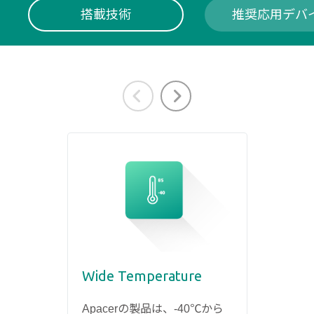
搭載技術
推奨応用デバ
Wide Temperature
堅牢なシステム
30µ 
工場
Apacerの製品は、-40℃から
Apace