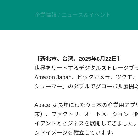
技術情報
企業情報
/
ニュース＆イベント
Blog
【新北市、台湾、
202
5
年8
月2
2
日】
世界をリードするデジタルストレージブランドの
Amazon Japan、ビックカメラ、
シューマー」のダブルでグローバル展開
Apacerは長年にわたり日本の産業用ア
末）、ファクトリーオートメーション（
イアントとビジネスを展開してきました。
ンドイメージを確立しています。