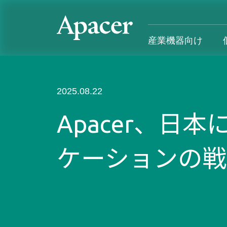
産業機器向け
産業機器向け
個人向け&法人向け
Gaming
サポート
2025.08.22
産業用製品概要
個人向け&法人向け製品概要
Gaming製品概要
産業機器向
Apacer、
SSD
個人向け
Gaming Product
個人向け&
ケーションの戦
DRAM
法人向け
Gaming
応用デバイス
Blog
カスタマー
導入事例