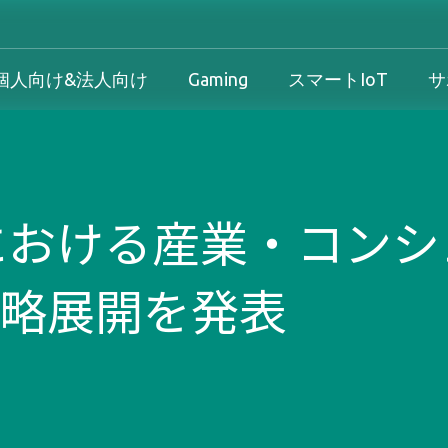
個人向け&法人向け
Gaming
スマートIoT
サ
産業用製品概要
個人向け&法人向け製品概要
Gaming製品概要
産業機器向け
け
産業用製品概要
個人向け&法人向け製品概要
Gaming製品概要
保証規定
日本における産業・コン
法人向け
ダウンロード
略展開を発表
製品/プロセス変更通知 
方針
サービス