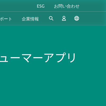
ESG
お問い合わせ
ポート
企業情報
産業機器向け
個人向け&法人向け
Gaming
Apacerは、長年の研究開発経
当社は、信頼性の高い革新的
究極のパフォーマンスを追い
シューマーアプリ
験を活かし、産業用アプリケ
な製品/サービスの開発に専念
求める方も、自分だけのスタ
ログイン
ーションの多様なニーズを満
し、高性能、高安定性、高付
イルにこだわる方も──
たす革新的なSSD/DRAMソリ
加価値のメモリモジュールと
Apacer（アペイサー）は、あ
& 生産終了
ューションを開発し続けてお
ストレージデバイスを提供す
なたのすべてのゲーム体験に
新規会員登録
ります。
ることで、消費者が日常生活
応え、プレイヤーとしての真
でデジタルデータを簡単に記
の力を発揮します！
録、保存、共有できるように
サポートしています。
もっと見る