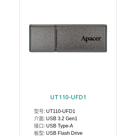
UT110-UFD1
型号:
UT110-UFD1
介面:
USB 3.2 Gen1
接口:
USB Type-A
板型:
USB Flash Drive