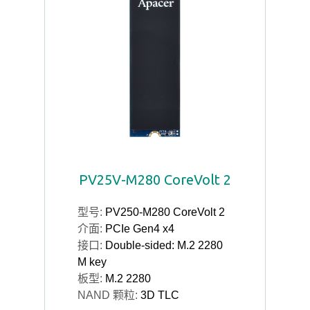
PV25V-M280 CoreVolt 2
型号:
PV250-M280 CoreVolt 2
介面:
PCIe Gen4 x4
接口:
Double-sided: M.2 2280
M key
板型:
M.2 2280
NAND 颗粒:
3D TLC